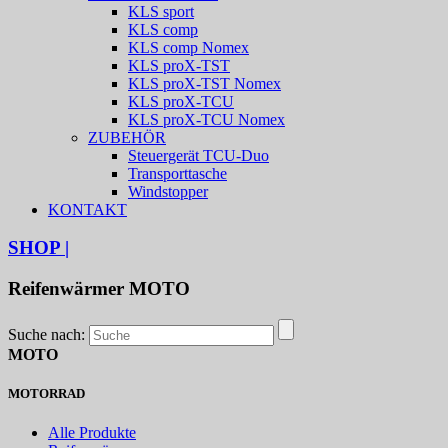
KLS sport
KLS comp
KLS comp Nomex
KLS proX-TST
KLS proX-TST Nomex
KLS proX-TCU
KLS proX-TCU Nomex
ZUBEHÖR
Steuergerät TCU-Duo
Transporttasche
Windstopper
KONTAKT
SHOP
|
Reifenwärmer MOTO
Suche nach:
MOTO
MOTORRAD
Alle Produkte