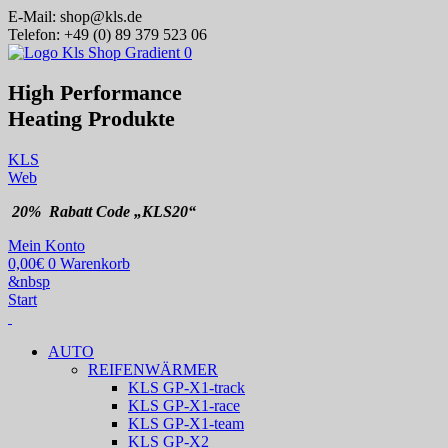
E-Mail:
shop@kls.de
Telefon:
+49 (0) 89 379 523 06
High Performance
Heating
Produkte
KLS
Web
20% Rabatt Code „KLS20“
Mein Konto
0,00
€
0
Warenkorb
&nbsp
Start
AUTO
REIFENWÄRMER
KLS GP-X1-track
KLS GP-X1-race
KLS GP-X1-team
KLS GP-X2