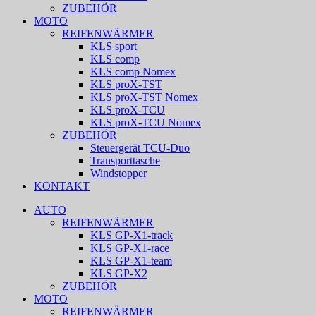
ZUBEHÖR
MOTO
REIFENWÄRMER
KLS sport
KLS comp
KLS comp Nomex
KLS proX-TST
KLS proX-TST Nomex
KLS proX-TCU
KLS proX-TCU Nomex
ZUBEHÖR
Steuergerät TCU-Duo
Transporttasche
Windstopper
KONTAKT
AUTO
REIFENWÄRMER
KLS GP-X1-track
KLS GP-X1-race
KLS GP-X1-team
KLS GP-X2
ZUBEHÖR
MOTO
REIFENWÄRMER