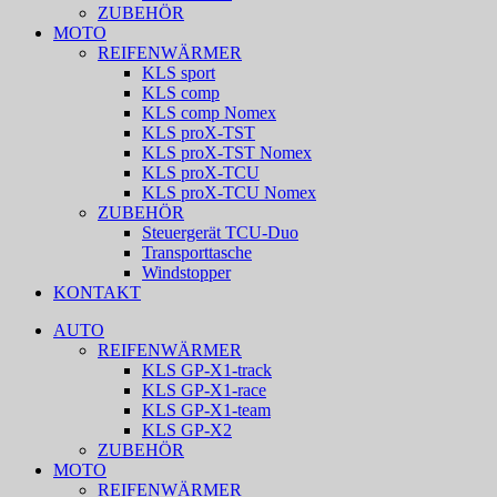
ZUBEHÖR
MOTO
REIFENWÄRMER
KLS sport
KLS comp
KLS comp Nomex
KLS proX-TST
KLS proX-TST Nomex
KLS proX-TCU
KLS proX-TCU Nomex
ZUBEHÖR
Steuergerät TCU-Duo
Transporttasche
Windstopper
KONTAKT
AUTO
REIFENWÄRMER
KLS GP-X1-track
KLS GP-X1-race
KLS GP-X1-team
KLS GP-X2
ZUBEHÖR
MOTO
REIFENWÄRMER