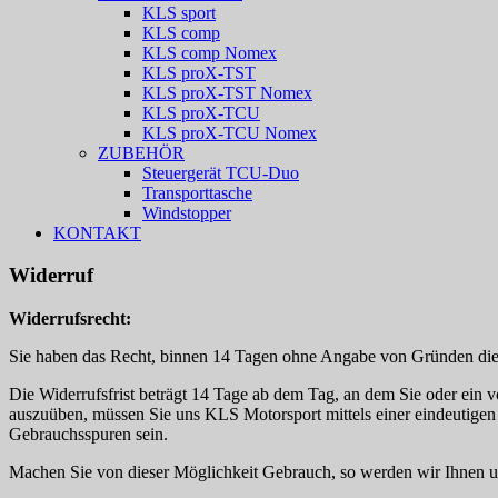
KLS sport
KLS comp
KLS comp Nomex
KLS proX-TST
KLS proX-TST Nomex
KLS proX-TCU
KLS proX-TCU Nomex
ZUBEHÖR
Steuergerät TCU-Duo
Transporttasche
Windstopper
KONTAKT
Widerruf
Widerrufsrecht:
Sie haben das Recht, binnen 14 Tagen ohne Angabe von Gründen dies
Die Widerrufsfrist beträgt 14 Tage ab dem Tag, an dem Sie oder ein v
auszuüben, müssen Sie uns KLS Motorsport mittels einer eindeutigen E
Gebrauchsspuren sein.
Machen Sie von dieser Möglichkeit Gebrauch, so werden wir Ihnen unv