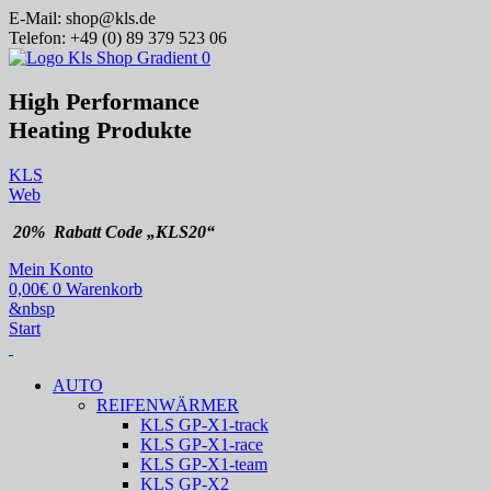
E-Mail:
shop@kls.de
Telefon:
+49 (0) 89 379 523 06
High Performance
Heating
Produkte
KLS
Web
20% Rabatt Code „KLS20“
Mein Konto
0,00
€
0
Warenkorb
&nbsp
Start
AUTO
REIFENWÄRMER
KLS GP-X1-track
KLS GP-X1-race
KLS GP-X1-team
KLS GP-X2