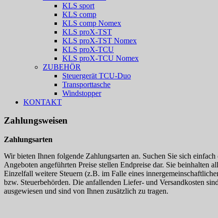
KLS sport
KLS comp
KLS comp Nomex
KLS proX-TST
KLS proX-TST Nomex
KLS proX-TCU
KLS proX-TCU Nomex
ZUBEHÖR
Steuergerät TCU-Duo
Transporttasche
Windstopper
KONTAKT
Zahlungsweisen
Zahlungsarten
Wir bieten Ihnen folgende Zahlungsarten an. Suchen Sie sich einfach 
Angeboten angeführten Preise stellen Endpreise dar. Sie beinhalten a
Einzelfall weitere Steuern (z.B. im Falle eines innergemeinschaftlich
bzw. Steuerbehörden. Die anfallenden Liefer- und Versandkosten sind 
ausgewiesen und sind von Ihnen zusätzlich zu tragen.