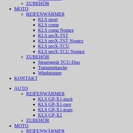
ZUBEHÖR
MOTO
REIFENWÄRMER
KLS sport
KLS comp
KLS comp Nomex
KLS proX-TST
KLS proX-TST Nomex
KLS proX-TCU
KLS proX-TCU Nomex
ZUBEHÖR
Steuergerät TCU-Duo
Transporttasche
Windstopper
KONTAKT
AUTO
REIFENWÄRMER
KLS GP-X1-track
KLS GP-X1-race
KLS GP-X1-team
KLS GP-X2
ZUBEHÖR
MOTO
REIFENWÄRMER