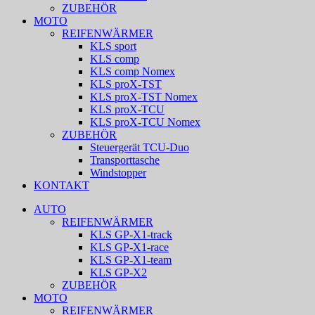
ZUBEHÖR
MOTO
REIFENWÄRMER
KLS sport
KLS comp
KLS comp Nomex
KLS proX-TST
KLS proX-TST Nomex
KLS proX-TCU
KLS proX-TCU Nomex
ZUBEHÖR
Steuergerät TCU-Duo
Transporttasche
Windstopper
KONTAKT
AUTO
REIFENWÄRMER
KLS GP-X1-track
KLS GP-X1-race
KLS GP-X1-team
KLS GP-X2
ZUBEHÖR
MOTO
REIFENWÄRMER