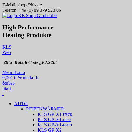
E-Mail:
shop@kls.de
Telefon:
+49 (0) 89 379 523 06
High Performance
Heating
Produkte
KLS
Web
20% Rabatt Code „KLS20“
Mein Konto
0,00
€
0
Warenkorb
&nbsp
Start
AUTO
REIFENWÄRMER
KLS GP-X1-track
KLS GP-X1-race
KLS GP-X1-team
KLS GP-X2