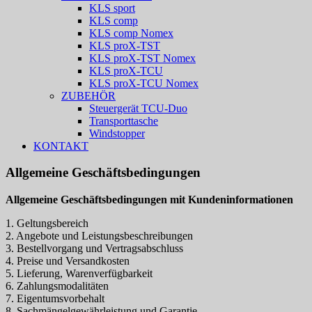
KLS sport
KLS comp
KLS comp Nomex
KLS proX-TST
KLS proX-TST Nomex
KLS proX-TCU
KLS proX-TCU Nomex
ZUBEHÖR
Steuergerät TCU-Duo
Transporttasche
Windstopper
KONTAKT
Allgemeine Geschäftsbedingungen
Allgemeine Geschäftsbedingungen mit Kundeninformationen
1. Geltungsbereich
2. Angebote und Leistungsbeschreibungen
3. Bestellvorgang und Vertragsabschluss
4. Preise und Versandkosten
5. Lieferung, Warenverfügbarkeit
6. Zahlungsmodalitäten
7. Eigentumsvorbehalt
8. Sachmängelgewährleistung und Garantie