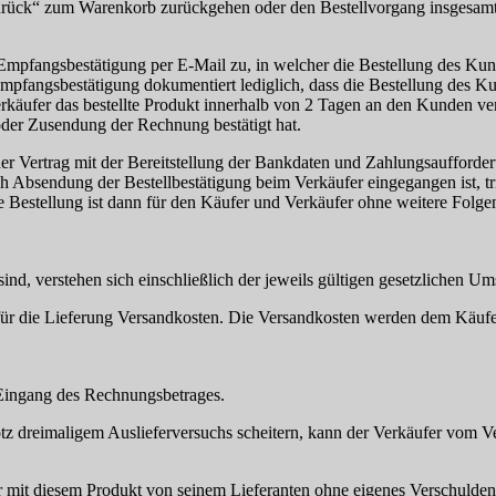
„zurück“ zum Warenkorb zurückgehen oder den Bestellvorgang insgesam
Empfangsbestätigung per E-Mail zu, in welcher die Bestellung des Ku
mpfangsbestätigung dokumentiert lediglich, dass die Bestellung des K
rkäufer das bestellte Produkt innerhalb von 2 Tagen an den Kunden v
oder Zusendung der Rechnung bestätigt hat.
er Vertrag mit der Bereitstellung der Bankdaten und Zahlungsaufforder
 Absendung der Bestellbestätigung beim Verkäufer eingegangen ist, tri
. Die Bestellung ist dann für den Käufer und Verkäufer ohne weitere Folg
ind, verstehen sich einschließlich der jeweils gültigen gesetzlichen Um
 für die Lieferung Versandkosten. Die Versandkosten werden dem Käufe
h Eingang des Rechnungsbetrages.
rotz dreimaligem Auslieferversuchs scheitern, kann der Verkäufer vom 
er mit diesem Produkt von seinem Lieferanten ohne eigenes Verschulden 