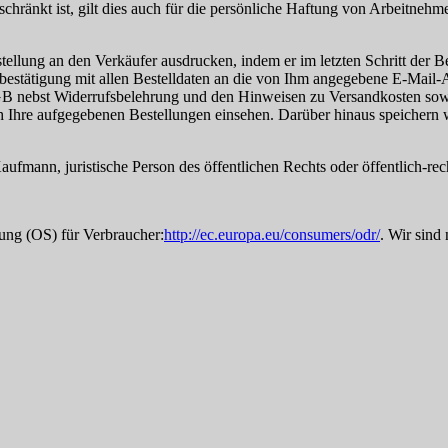
chränkt ist, gilt dies auch für die persönliche Haftung von Arbeitnehme
ellung an den Verkäufer ausdrucken, indem er im letzten Schritt der B
stätigung mit allen Bestelldaten an die von Ihm angegebene E-Mail-Adr
AGB nebst Widerrufsbelehrung und den Hinweisen zu Versandkosten sow
ich Ihre aufgegebenen Bestellungen einsehen. Darüber hinaus speichern w
ufmann, juristische Person des öffentlichen Rechts oder öffentlich-rec
ung (OS) für Verbraucher:
http://ec.europa.eu/consumers/odr/
. Wir sind 