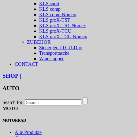
KLS sport
KLS comp
KLS comp Nomex
KLS proX-TST
KLS proX-TST Nomex
KLS proX-TCU
KLS proX-TCU Nomex
ZUBEHÖR
Steuergerät TCU-Duo
Transporttasche
Windstopper
CONTACT
SHOP
|
AUTO
Search for:
MOTO
MOTORRAD
Alle Produkte