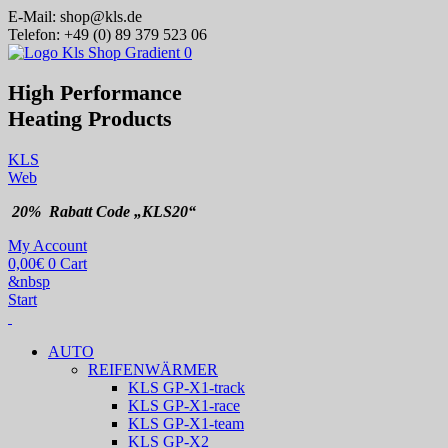
E-Mail:
shop@kls.de
Telefon:
+49 (0) 89 379 523 06
High Performance
Heating
Products
KLS
Web
20% Rabatt Code „KLS20“
My Account
0,00
€
0
Cart
&nbsp
Start
AUTO
REIFENWÄRMER
KLS GP-X1-track
KLS GP-X1-race
KLS GP-X1-team
KLS GP-X2