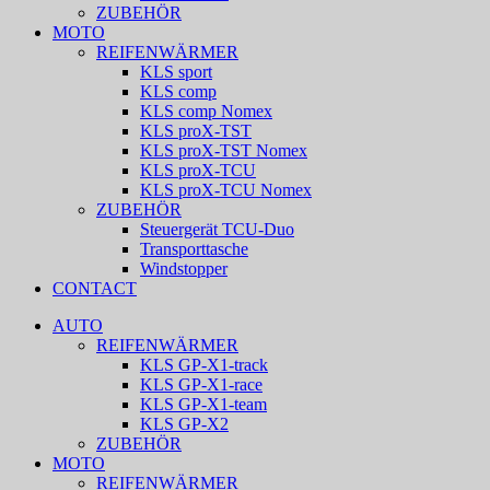
ZUBEHÖR
MOTO
REIFENWÄRMER
KLS sport
KLS comp
KLS comp Nomex
KLS proX-TST
KLS proX-TST Nomex
KLS proX-TCU
KLS proX-TCU Nomex
ZUBEHÖR
Steuergerät TCU-Duo
Transporttasche
Windstopper
CONTACT
AUTO
REIFENWÄRMER
KLS GP-X1-track
KLS GP-X1-race
KLS GP-X1-team
KLS GP-X2
ZUBEHÖR
MOTO
REIFENWÄRMER