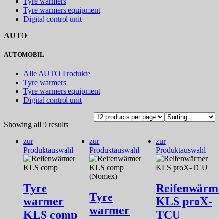
Tyre warmers
Tyre warmers equipment
Digital control unit
AUTO
AUTOMOBIL
Alle AUTO Produkte
Tyre warmers
Tyre warmers equipment
Digital control unit
Showing all 9 results
zur
zur
zur
Produktauswahl
Produktauswahl
Produktauswahl
Tyre
Reifenwärm
Tyre
warmer
KLS proX-
warmer
KLS comp
TCU